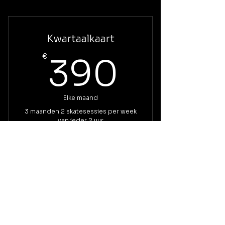
Kwartaalkaart
390€
€
390
Elke maand
3 maanden 2 skatesessies per week
van ieder 2 uur
3 maanden geldig
Nu kopen
Skatesessie Talent Coach
STAY UPDATED