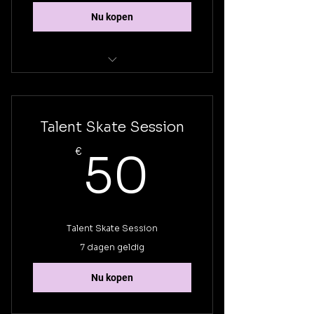
Nu kopen
To stay informed first about new
events
Talent Skate Session
50€
€
50
Talent Skate Session
7 dagen geldig
Nu kopen